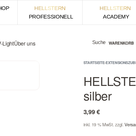
HOP
HELLSTERN
HELLSTERN
PROFESSIONELL
ACADEMY
-Light
Über uns
Suche
WARENKORB
STARTSEITE
›
EXTENSIONSZU
HELLSTER
silber
3,99
€
inkl. 19 % MwSt.
zzgl.
Versa