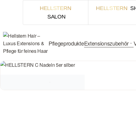
HELLSTERN
HELLSTERN
S
SALON
Pflegeprodukte
Extensionszubehör
V