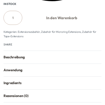
IN STOCK
In den Warenkorb
Kategorien:
Extensionszubehör
,
Zubehör für Microring Extensions
,
Zubehör für
Tape-Extensions
SHARE
Beschreibung
Anwendung
Ingredients
Rezensionen (0)
Bewertet mit
0
von