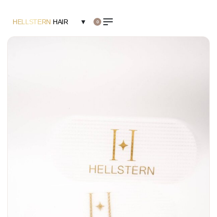
HELLSTERN
HAIR
▼
0