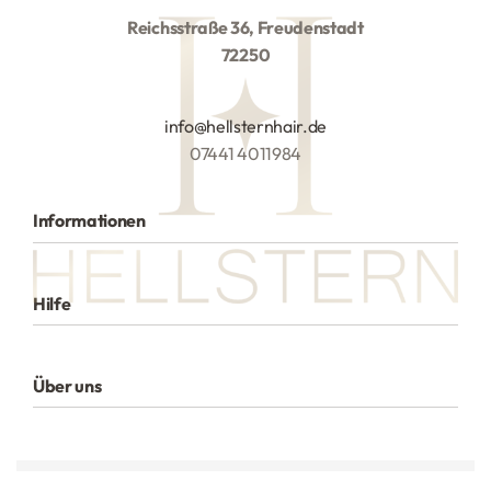
Reichsstraße 36, Freudenstadt
72250
info@hellsternhair.de
07441 4011984
Informationen
Alle Produkte
Hilfe
Versand
Zahlungsarten
Datenschutzerklärung
Über uns
Rückgaberecht
Haftungsausschluss
Über uns
Impressum
Widerrufsrecht (AGB)