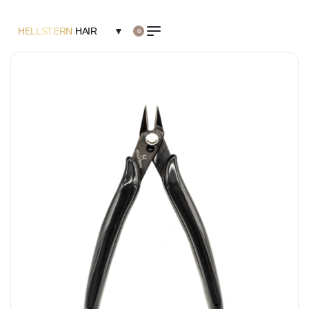
HELLSTERN
HAIR
▼
0