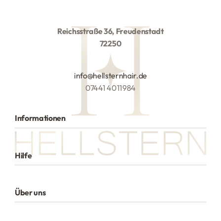
Reichsstraße 36, Freudenstadt
72250
info@hellsternhair.de
07441 4011984
Informationen
Alle Produkte
Hilfe
Versand
Zahlungsarten
Datenschutzerklärung
Über uns
Rückgaberecht
Haftungsausschluss