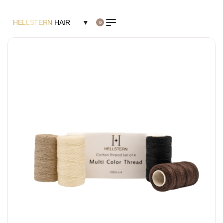
HELLSTERN
HAIR
▼
0