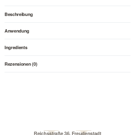
Beschreibung
Anwendung
Ingredients
Rezensionen (0)
Bewertet mit
0
von
Reichsstraße 36, Freudenstadt