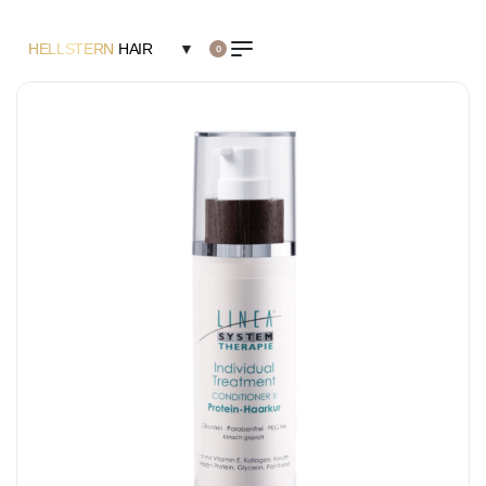
HELLSTERN
HAIR
▼
0