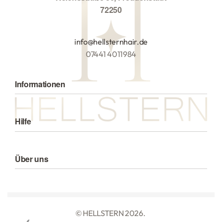
72250
info@hellsternhair.de
07441 4011984
Informationen
Alle Produkte
Hilfe
Versand
Zahlungsarten
Datenschutzerklärung
Über uns
Rückgaberecht
Haftungsausschluss
Über uns
Impressum
Widerrufsrecht (AGB)
© HELLSTERN 2026.
Cookie-Richtlinie (EU)